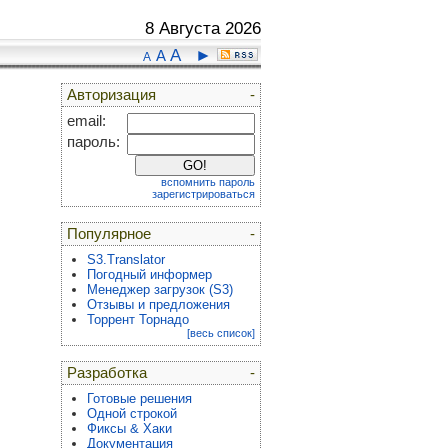
8 Августа 2026
A
►
A
A
Авторизация
-
email:
пароль:
вспомнить пароль
зарегистрироваться
Популярное
-
S3.Translator
Погодный информер
Менеджер загрузок (S3)
Отзывы и предложения
Торрент Торнадо
[весь список]
Разработка
-
Готовые решения
Одной строкой
Фиксы & Хаки
Документация