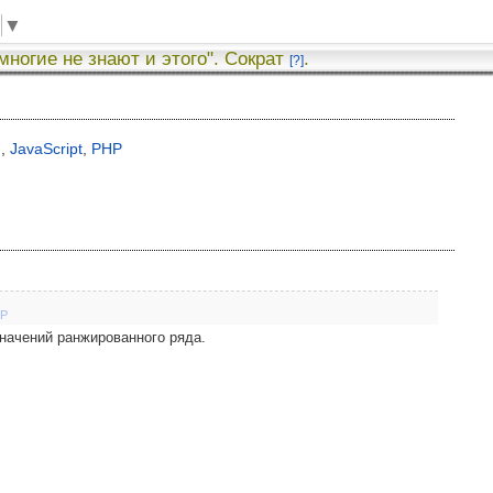
▼
 многие не знают и этого". Сократ
.
[?]
я
,
JavaScript
,
PHP
P
начений ранжированного ряда.