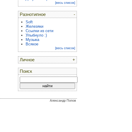
[весь список]
Разнотипное
-
Soft
Железяки
Ссылки из сети
Улыбнуло :)
Музыка
Всякое
[весь список]
Личное
+
Поиск
Александр Попов