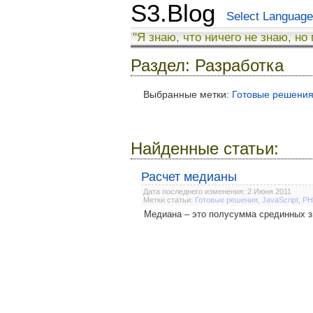
S3.Blog
Select Language
"Я знаю, что ничего не знаю, но
Раздел: Разработка
Выбранные метки:
Готовые решени
Найденные статьи:
Расчет медианы
Дата последнего изменения: 2 Июня 2011
Метки статьи:
Готовые решения
,
JavaScript
,
PH
Медиана – это полусумма срединных з