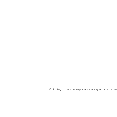
© S3.Blog: Если критикуешь, не предлагая решени