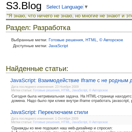
S3.Blog
Select Language
▼
"Я знаю, что ничего не знаю, но многие не знают и эт
Раздел: Разработка
Выбранные метки:
Готовые решения
,
HTML
,
© Авторское
Доступные метки:
JavaScript
Найденные статьи:
JavaScript: Взаимодействие Iframe с не родным
Дата последнего изменения: 23 Ноября 2009
Метки статьи:
Готовые решения
,
HTML
,
JavaScript
,
© Авторское
Сегодня была нетривиальная задача. На HTML-странице находитс
домена. Надо было при клике внутри iframe отработать javascript
JavaScript: Переключаем стили
Дата последнего изменения: 1 Октября 2009
Метки статьи:
Готовые решения
,
HTML
,
JavaScript
,
© Авторское
Однажды ко мне подошел наш web-дизайнер и спросил: