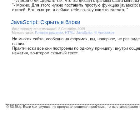
"- А можно ли сделать так, что бы дизайн страницы сайта менялся
"- Можно. Для этого нужно поставить простую функцию javascript
стилей. Вот, смотри, я сейчас тебе покажу как это сделать."
JavaScript: Скрытые блоки
Дата последнего изменения: 8 Сентября 2009
Метки статьи:
Готовые решения
,
HTML
,
JavaScript
,
© Авторское
На многих сайта, особенно на форумах, вы, наверное, не раз вид
на них.
Практически все они построены по одному принципу: внутри общег
нажатия, во-втором скрытый текст.
© S3.Blog: Если критикуешь, не предлагая решения проблемы, то ты становишься 