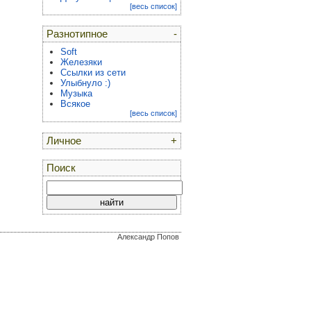
[весь список]
Разнотипное
-
Soft
Железяки
Ссылки из сети
Улыбнуло :)
Музыка
Всякое
[весь список]
Личное
+
Поиск
Александр Попов