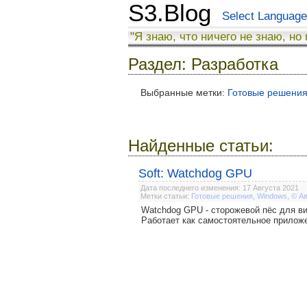
S3.Blog
Select Language
"Я знаю, что ничего не знаю, но
Раздел: Разработка
Выбранные метки:
Готовые решени
Найденные статьи:
Soft: Watchdog GPU
Дата последнего изменения: 17 Августа 2021
Метки статьи:
Готовые решения
,
Windows
,
© А
Watchdog GPU - сторожевой пёс для ви
Работает как самостоятельное приложе