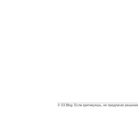
© S3.Blog: Если критикуешь, не предлагая решени