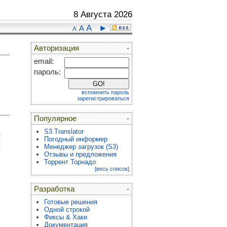
8 Августа 2026
A
►
A
A
Авторизация
-
email:
пароль:
вспомнить пароль
зарегистрироваться
Популярное
-
S3.Translator
Погодный информер
Менеджер загрузок (S3)
Отзывы и предложения
Торрент Торнадо
[весь список]
Разработка
-
Готовые решения
Одной строкой
Фиксы & Хаки
Документация