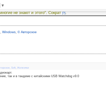
▼
 многие не знают и этого". Сократ
.
[?]
я
,
Windows
,
© Авторское
вторское
,
Soft
,
Железяки
деокарт.
ние, так и в тандеме с китайскими USB Watchdog v9.0