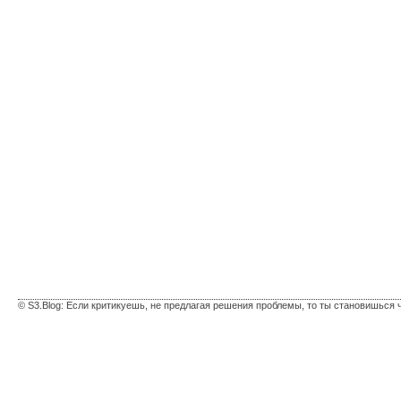
© S3.Blog: Если критикуешь, не предлагая решения проблемы, то ты становишься 