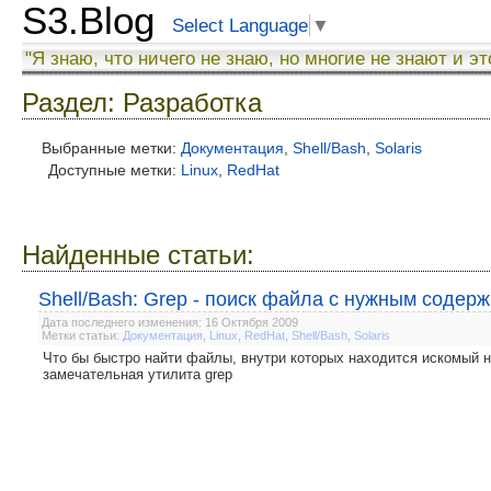
S3.Blog
Select Language
▼
"Я знаю, что ничего не знаю, но многие не знают и эт
Раздел: Разработка
Выбранные метки:
Документация
,
Shell/Bash
,
Solaris
Доступные метки:
Linux
,
RedHat
Найденные статьи:
Shell/Bash: Grep - поиск файла с нужным соде
Дата последнего изменения: 16 Октября 2009
Метки статьи:
Документация
,
Linux
,
RedHat
,
Shell/Bash
,
Solaris
Что бы быстро найти файлы, внутри которых находится искомый на
замечательная утилита grep