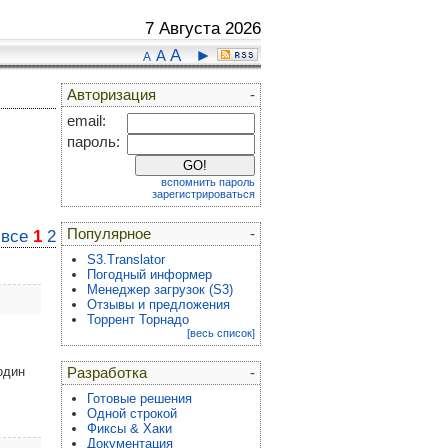
7 Августа 2026
A
►
A
A
Авторизация
-
email:
пароль:
вспомнить пароль
зарегистрироваться
Популярное
-
:
все
1
2
S3.Translator
Погодный информер
Менеджер загрузок (S3)
Отзывы и предложения
Торрент Торнадо
[весь список]
один
Разработка
-
Готовые решения
Одной строкой
Фиксы & Хаки
Документация