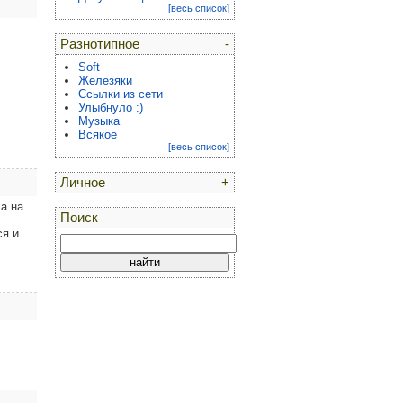
[весь список]
:
Разнотипное
-
Soft
Железяки
Ссылки из сети
Улыбнуло :)
Музыка
Всякое
[весь список]
Личное
+
а на
Поиск
ся и