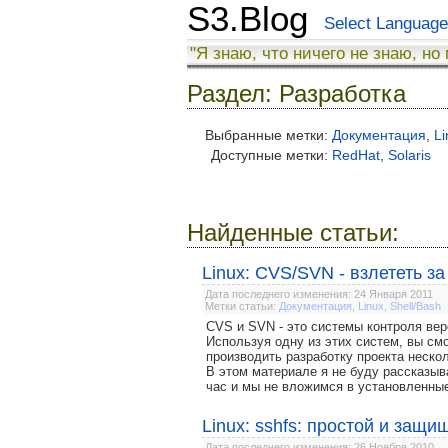
S3.Blog
Select Language
"Я знаю, что ничего не знаю, но
Раздел: Разработка
Выбранные метки:
Документация
,
Li
Доступные метки:
RedHat
,
Solaris
Найденные статьи:
Linux: CVS/SVN - взлететь за
Дата последнего изменения: 24 Января 2011
Метки статьи:
Документация
,
Linux
,
Shell/Bash
CVS и SVN - это системы контроля вер
Используя одну из этих систем, вы см
производить разработку проекта неско
В этом материале я не буду рассказыв
час и мы не вложимся в установленные
Linux: sshfs: простой и защ
Дата последнего изменения: 26 Ноября 2010