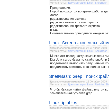
Метки статьи:
Документация
,
Linux
,
Shell/Bash
Предисловие:
Порой приходится во время работы дел
логов
редактирования скрипта
редактирования второго скрипта
редактирования третьего скрипта
и т.д.
Соответственно приходится каждый раз
Linux: Screen - консольный 
Дата последнего изменения: 2 Сентября 2010
Метки статьи:
Документация
,
Linux
,
Shell/Bash
Много лет назад, когда компьютеры бы
DialUp и связь была не стабильной,- в 
продолжала выполнять запущенные ком
продолжать работать с консолью как н
Shell/Bash: Grep - поиск ф
Дата последнего изменения: 16 Октября 2009
Метки статьи:
Документация
,
Linux
,
RedHat
,
Sh
Что бы быстро найти файлы, внутри ко
замечательная утилита grep
Linux: iptables
Дата последнего изменения: 2 Сентября 2009