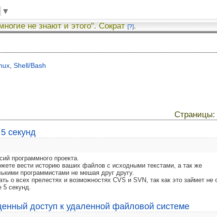
▼
 многие не знают и этого". Сократ
.
[?]
nux
,
Shell/Bash
Страницы
 5 секунд
сий программного проекта.
ожете вести историю ваших файлов с исходными текстами, а так же
лькими программистами не мешая друг другу.
ать о всех прелестях и возможностях CVS и SVN, так как это займет не 
 5 секунд.
ищенный доступ к удаленной файловой системе