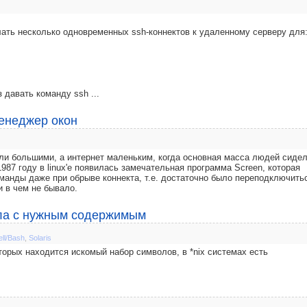
ать несколько одновременных ssh-коннектов к удаленному серверу для
 давать команду ssh ...
менеджер окон
ли большими, а интернет маленьким, когда основная масса людей сидел
1987 году в linux'е появилась замечательная программа Screen, которая
анды даже при обрыве коннекта, т.е. достаточно было переподключить
и в чем не бывало.
айла с нужным содержимым
ell/Bash
,
Solaris
торых находится искомый набор символов, в *nix системах есть