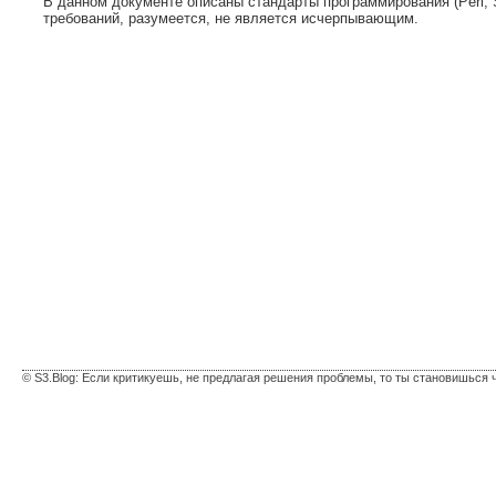
В данном документе описаны стандарты программирования (Perl,
требований, разумеется, не является исчерпывающим.
© S3.Blog: Если критикуешь, не предлагая решения проблемы, то ты становишься 