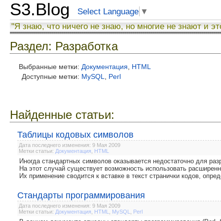
S3.Blog
Select Language
▼
"Я знаю, что ничего не знаю, но многие не знают и эт
Раздел: Разработка
Выбранные метки:
Документация
,
HTML
Доступные метки:
MySQL
,
Perl
Найденные статьи:
Таблицы кодовых символов
Дата последнего изменения: 9 Мая 2009
Метки статьи:
Документация
,
HTML
Иногда стандартных символов оказывается недостаточно для раз
На этот случай существует возможность использовать расширенн
Их применение сводится к вставке в текст странички кодов, оп
Стандарты программирования
Дата последнего изменения: 9 Мая 2009
Метки статьи:
Документация
,
HTML
,
MySQL
,
Perl