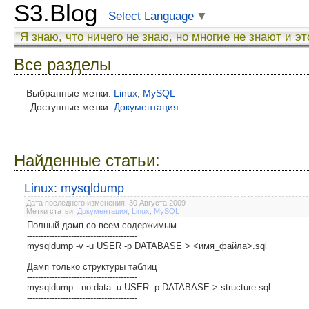
S3.Blog
Select Language
▼
"Я знаю, что ничего не знаю, но многие не знают и эт
Все разделы
Выбранные метки:
Linux
,
MySQL
Доступные метки:
Документация
Найденные статьи:
Linux: mysqldump
Дата последнего изменения: 30 Августа 2009
Метки статьи:
Документация
,
Linux
,
MySQL
Полный дамп со всем содержимым
----------------------------------------
mysqldump -v -u USER -p DATABASE > <имя_файла>.sql
----------------------------------------
Дамп только структуры таблиц
----------------------------------------
mysqldump --no-data -u USER -p DATABASE > structure.sql
----------------------------------------