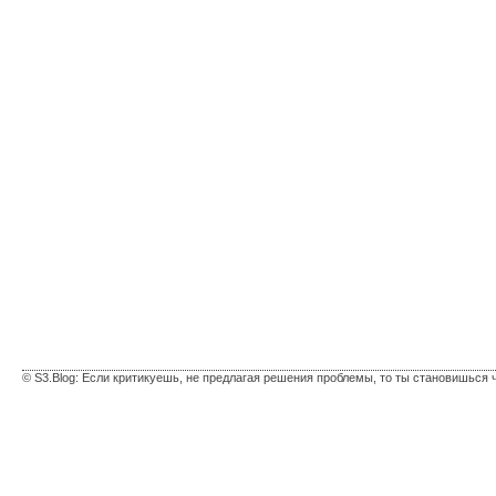
© S3.Blog: Если критикуешь, не предлагая решения проблемы, то ты становишься 