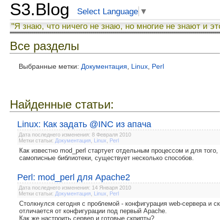
S3.Blog
Select Language
▼
"Я знаю, что ничего не знаю, но многие не знают и эт
Все разделы
Выбранные метки:
Документация
,
Linux
,
Perl
Найденные статьи:
Linux: Как задать @INC из апача
Дата последнего изменения: 8 Февраля 2010
Метки статьи:
Документация
,
Linux
,
Perl
Как известно mod_perl стартует отдельным процессом и для того
самописные библиотеки, существует несколько способов.
Perl: mod_perl для Apache2
Дата последнего изменения: 14 Января 2010
Метки статьи:
Документация
,
Linux
,
Perl
Столкнулся сегодня с проблемой - конфигурация web-сервера и с
отличается от конфигурации под первый Apache.
Как же настроить сервер и готовые скрипты?