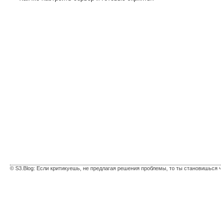
© S3.Blog: Если критикуешь, не предлагая решения проблемы, то ты становишься 