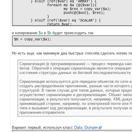
        } elsif (ref($var) eq 'ARRAY') {

                foreach my $a (@{$var}){

                        my $res = copy_var($a);

                        push(@{$out}, $res);

                }

        } elsif (ref(\$var) eq 'SCALAR') {

                return $var;

        }

и копирование
$a
в
$b
будет происходить так:
        return $out;

$b = copy_var($a);
Но есть еще, как минимум два быстрых способа сделать копию п
Сериализация (в программировании) — процесс перевода как
битов. Обратной к операции сериализации является операци
состояния структуры данных из битовой последовательности.
Сериализация используется для передачи объектов по сети и
создать распределённое приложение, разные части которого
структурой. В таком случае для типов данных, которые предп
осуществляет сериализацию и десериализацию. Объект запо
сериализации, в результате получается, например, XML-доку
принимающей стороне, например, по электронной почте или H
типа и вызывает код десериализации, в результате получая о
приложения-отправителя.
Вариант первый, используя класс
Data::Dumper