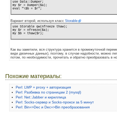
use Data::Dumper;

my $r = Dumper($a);

eval "\$b = $r";
Вариант второй, используя класс
Storable
use Storable qw(nfreeze thaw);

my $r = nfreeze($a);

my $b = thaw($r);
Как вы заметили, вся структура хранится в промежуточной пере
виде двоичных данных), поэтому, в случае надобности, можно лег
потом, по необходимости, прочитать и обратно преобразовать в 
Похожие материалы:
Perl: LWP + proxy + авторизация
Perl: Разбивка по страницам 2 (mysql)
Perl: Net::Jabber и кириллица
Perl: Socks-сервер и Socks-прокси за 5 минут
Perl: Bin=>Dec и Dec=>Bin преобразования