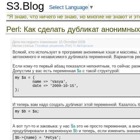
S3.Blog
Select Language
▼
"Я знаю, что ничего не знаю, но многие не знают и эт
Perl: Как сделать дубликат анонимны
Дата последнего изменения: 15 Октября 2009
Метки статьи:
Готовые решения
,
Perl
,
© Авторское
Всякий, кто использует в программе анонимные хэши и массивы, 
автономного и независимого дубликата переменной. Вариантов ре
Если кому-то первый абзац показался непонятным, то сейчас раз
Допустим у вас есть переменная
$a
с такой структурой:
my $a = {

	name => 'Vasya',

	date => '2009-10-15',

И теперь вам надо создать дубликат этой переменной. Казалось б
my $b = $a;
А вот тут-то и заковыка: у нас
$a
это не просто переменная, а ан
продублировали в переменную
$b
и теперь, если изменить значе
$b->{name} = 'Petya';
