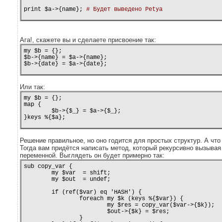
print $a->{name}; 
# Будет выведено Petya
Ага!, скажете вы и сделаете присвоение так:
my $b = {};

$b->{name} = $a->{name};

$b->{date} = $a->{date};
Или так:
my $b = {};

map {

	$b->{$_} = $a->{$_};

}keys %{$a};
Решение правильное, но оно годится для простых структур. А что
Тогда вам придётся написать метод, который рекурсивно вызывая
переменной. Выглядеть он будет примерно так:
sub copy_var {

        my $var  = shift;

        my $out  = undef;

        if (ref($var) eq 'HASH') {

                foreach my $k (keys %{$var}) {

                        my $res = copy_var($var->{$k});

                        $out->{$k} = $res;

                }
