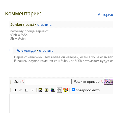
Комментарии:
Авториз
Junker
(гость) •
ответить
помойму проще вариант:
%bh = %$a;
$b = \%bh;
Александр
•
ответить
Вариант неверный! Тем более он неверен, если в хэше есть в
В вашем случае изменяя хэш %bh или %$b автоматом будут и
Имя
*
:
Решите пример
*
:
предпросмотр