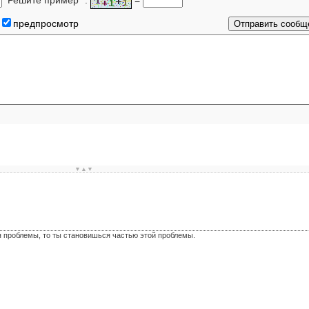
предпросмотр
▼▲▼
я проблемы, то ты становишься частью этой проблемы.