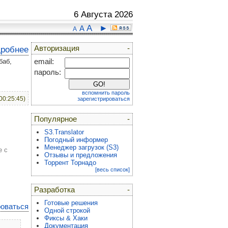
6 Августа 2026
A
►
A
A
Авторизация
-
дробнее
баб,
email:
пароль:
вспомнить пароль
00:25:45)
зарегистрироваться
Популярное
-
S3.Translator
Погодный информер
Менеджер загрузок (S3)
е с
Отзывы и предложения
Торрент Торнадо
[весь список]
Разработка
-
Готовые решения
роваться
Одной строкой
Фиксы & Хаки
Документация