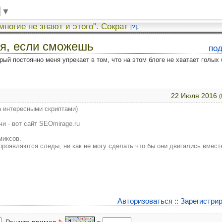
▼
 многие не знают и этого". Сократ
.
[?]
ня, если сможешь
по
рый постоянно меня упрекает в том, что на этом блоге не хватает голых 
22 Июля 2016
(
а интересными скриптами)
и - вот сайт SEOmirage.ru
миксов.
проявляются следы, ни как не могу сделать что бы они двигались вмест
Авторизоваться
::
Зарегистри
Решите пример
*
:
=