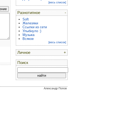
[весь список]
Разнотипное
-
Soft
Железяки
Ссылки из сети
Улыбнуло :)
Музыка
Всякое
[весь список]
Личное
+
Поиск
Александр Попов