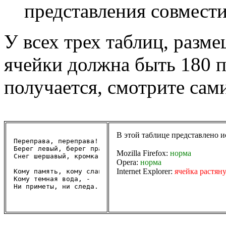
представления совмест
У всех трех таблиц, разм
ячейки должна быть 180 пи
получается, смотрите сами
В этой таблице представлено 
Переправа, переправа!

Берег левый, берег правый,

Mozilla Firefox:
норма
Снег шершавый, кромка льда.

Opera:
норма
Internet Explorer:
ячейка растян
Кому память, кому слава,

Кому темная вода, -

Ни приметы, ни следа.
