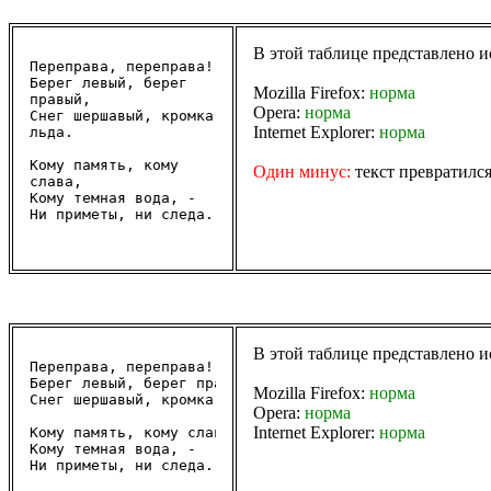
В этой таблице представлено 
Переправа, переправа!

Берег левый, берег 
Mozilla Firefox:
норма
правый,

Opera:
норма
Снег шершавый, кромка 
Internet Explorer:
норма
льда.

Кому память, кому 
Один минус:
текст превратился
слава,

Кому темная вода, -

Ни приметы, ни следа.

В этой таблице представлено 
Переправа, переправа!

Берег левый, берег правый,

Mozilla Firefox:
норма
Снег шершавый, кромка льда.

Opera:
норма
Internet Explorer:
норма
Кому память, кому слава,

Кому темная вода, -

Ни приметы, ни следа.
