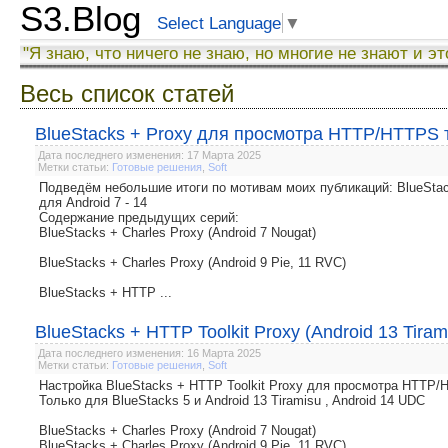
S3.Blog
Select Language
▼
"Я знаю, что ничего не знаю, но многие не знают и эт
Весь список статей
BlueStacks + Proxy для просмотра HTTP/HTTPS тр
Дата последнего изменения: 17 Марта 2025
Метки статьи:
Готовые решения
,
Soft
Подведём небольшие итоги по мотивам моих публикаций: BlueSt
для Android 7 - 14
Содержание предыдущих серий:
BlueStacks + Charles Proxy (Android 7 Nougat)
BlueStacks + Charles Proxy (Android 9 Pie, 11 RVC)
BlueStacks + HTTP ...
BlueStacks + HTTP Toolkit Proxy (Android 13 Tira
Дата последнего изменения: 16 Марта 2025
Метки статьи:
Готовые решения
,
Soft
Настройка BlueStacks + HTTP Toolkit Proxy для просмотра HTTP
Только для BlueStacks 5 и Android 13 Tiramisu , Android 14 UDC
BlueStacks + Charles Proxy (Android 7 Nougat)
BlueStacks + Charles Proxy (Android 9 Pie, 11 RVC)