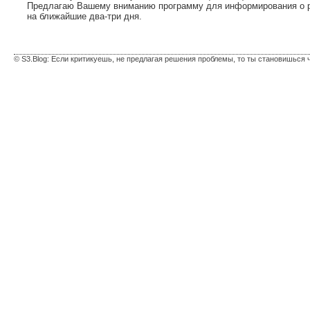
Предлагаю Вашему вниманию программу для информирования о ре
на ближайшие два-три дня.
© S3.Blog: Если критикуешь, не предлагая решения проблемы, то ты становишься 