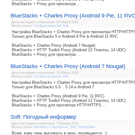
BlueStacks + Proxy для просмотра ...
BlueStacks + Charles Proxy (Android 9 Pie, 11 RVC
Дата последнего изменения: 16 Марта 2025
Метки статьи:
Готовые решения
,
Soft
Настройка BlueStacks + Charles Proxy для просмотра HTTP/HTTP
Только для BlueStacks 5 и Android 9 Pie & Android 11 RVC
BlueStacks + Charles Proxy (Android 7 Nougat)
BlueStacks + HTTP Toolkit Proxy (Android 13 Tiramisu, 14 UDC)
BlueStacks + Proxy для просмотра ...
BlueStacks + Charles Proxy (Android 7 Nougat)
Дата последнего изменения: 15 Марта 2025
Метки статьи:
Готовые решения
,
Soft
Настройка BlueStacks + Charles Proxy для просмотра HTTP/HTTP
Только для BlueStacks 5.0 .. 5.14 и Android 7
BlueStacks + Charles Proxy (Android 9 Pie, 11 RVC)
BlueStacks + HTTP Toolkit Proxy (Android 13 Tiramisu, 14 UDC)
BlueStacks + Proxy для просмотра HTTP/HTTPS ...
Soft: Погодный информер
Дата последнего изменения: 3 Января 2022
Метки статьи:
Windows
,
© Авторское
,
Soft
,
Портфолио
Всем, кому лень выглянуть в окно, посвящается. :)