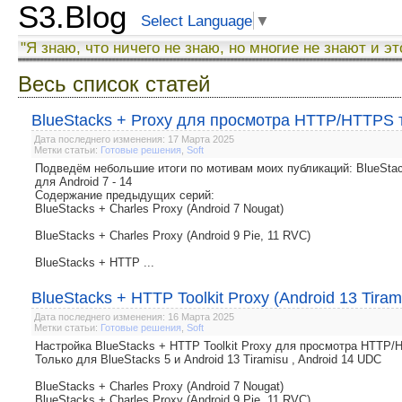
S3.Blog
Select Language
▼
"Я знаю, что ничего не знаю, но многие не знают и эт
Весь список статей
BlueStacks + Proxy для просмотра HTTP/HTTPS тр
Дата последнего изменения: 17 Марта 2025
Метки статьи:
Готовые решения
,
Soft
Подведём небольшие итоги по мотивам моих публикаций: BlueSt
для Android 7 - 14
Содержание предыдущих серий:
BlueStacks + Charles Proxy (Android 7 Nougat)
BlueStacks + Charles Proxy (Android 9 Pie, 11 RVC)
BlueStacks + HTTP ...
BlueStacks + HTTP Toolkit Proxy (Android 13 Tira
Дата последнего изменения: 16 Марта 2025
Метки статьи:
Готовые решения
,
Soft
Настройка BlueStacks + HTTP Toolkit Proxy для просмотра HTTP
Только для BlueStacks 5 и Android 13 Tiramisu , Android 14 UDC
BlueStacks + Charles Proxy (Android 7 Nougat)
BlueStacks + Charles Proxy (Android 9 Pie, 11 RVC)