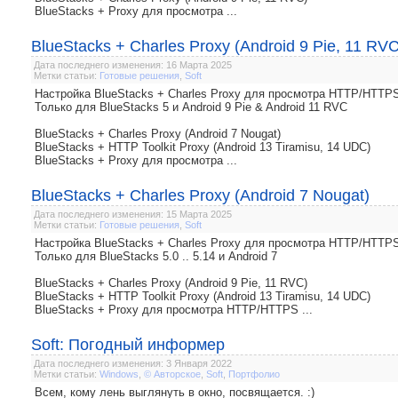
BlueStacks + Proxy для просмотра ...
BlueStacks + Charles Proxy (Android 9 Pie, 11 RVC
Дата последнего изменения: 16 Марта 2025
Метки статьи:
Готовые решения
,
Soft
Настройка BlueStacks + Charles Proxy для просмотра HTTP/HTTP
Только для BlueStacks 5 и Android 9 Pie & Android 11 RVC
BlueStacks + Charles Proxy (Android 7 Nougat)
BlueStacks + HTTP Toolkit Proxy (Android 13 Tiramisu, 14 UDC)
BlueStacks + Proxy для просмотра ...
BlueStacks + Charles Proxy (Android 7 Nougat)
Дата последнего изменения: 15 Марта 2025
Метки статьи:
Готовые решения
,
Soft
Настройка BlueStacks + Charles Proxy для просмотра HTTP/HTTP
Только для BlueStacks 5.0 .. 5.14 и Android 7
BlueStacks + Charles Proxy (Android 9 Pie, 11 RVC)
BlueStacks + HTTP Toolkit Proxy (Android 13 Tiramisu, 14 UDC)
BlueStacks + Proxy для просмотра HTTP/HTTPS ...
Soft: Погодный информер
Дата последнего изменения: 3 Января 2022
Метки статьи:
Windows
,
© Авторское
,
Soft
,
Портфолио
Всем, кому лень выглянуть в окно, посвящается. :)