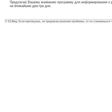
Предлагаю Вашему вниманию программу для информирования о ре
на ближайшие два-три дня.
© S3.Blog: Если критикуешь, не предлагая решения проблемы, то ты становишься 