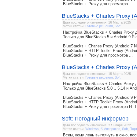
BlueStacks + Proxy для просмотра ...
BlueStacks + Charles Proxy (A
Дата последнего изменения: 16 Марта 2025
Метки статьи:
Готовые решения
,
Soft
Настройка BlueStacks + Charles Prox
Только для BlueStacks 5 и Android 9 Pi
BlueStacks + Charles Proxy (Android 7 N
BlueStacks + HTTP Toolkit Proxy (Androi
BlueStacks + Proxy для просмотра ...
BlueStacks + Charles Proxy (A
Дата последнего изменения: 15 Марта 2025
Метки статьи:
Готовые решения
,
Soft
Настройка BlueStacks + Charles Prox
Только для BlueStacks 5.0 .. 5.14 и And
BlueStacks + Charles Proxy (Android 9 P
BlueStacks + HTTP Toolkit Proxy (Androi
BlueStacks + Proxy для просмотра HTT
Soft: Погодный информер
Дата последнего изменения: 3 Января 2022
Метки статьи:
Windows
,
© Авторское
,
Soft
,
Пор
Всем, кому лень выглянуть в окно, пос