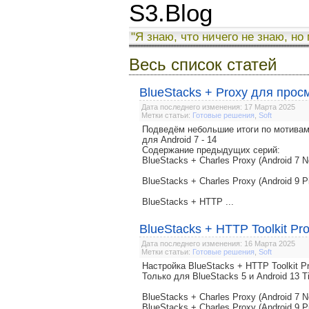
S3.Blog
"Я знаю, что ничего не знаю, но
Весь список статей
BlueStacks + Proxy для прос
Дата последнего изменения: 17 Марта 2025
Метки статьи:
Готовые решения
,
Soft
Подведём небольшие итоги по мотивам
для Android 7 - 14
Содержание предыдущих серий:
BlueStacks + Charles Proxy (Android 7 N
BlueStacks + Charles Proxy (Android 9 P
BlueStacks + HTTP ...
BlueStacks + HTTP Toolkit Pro
Дата последнего изменения: 16 Марта 2025
Метки статьи:
Готовые решения
,
Soft
Настройка BlueStacks + HTTP Toolkit
Только для BlueStacks 5 и Android 13 T
BlueStacks + Charles Proxy (Android 7 N
BlueStacks + Charles Proxy (Android 9 P