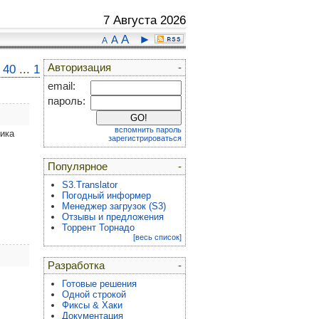
7 Августа 2026
A
►
A
A
Авторизация
-
40
...
1
email:
пароль:
вспомнить пароль
ика
зарегистрироваться
Популярное
-
S3.Translator
Погодный информер
Менеджер загрузок (S3)
Отзывы и предложения
Торрент Торнадо
[весь список]
Разработка
-
Готовые решения
Одной строкой
Фиксы & Хаки
Документация