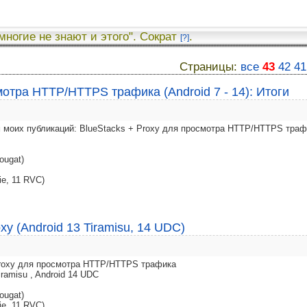
 многие не знают и этого". Сократ
.
[?]
Страницы:
все
43
42
41
мотра HTTP/HTTPS трафика (Android 7 - 14): Итоги
 моих публикаций: BlueStacks + Proxy для просмотра HTTP/HTTPS траф
ougat)
ie, 11 RVC)
xy (Android 13 Tiramisu, 14 UDC)
 Proxy для просмотра HTTP/HTTPS трафика
iramisu , Android 14 UDC
ougat)
ie, 11 RVC)